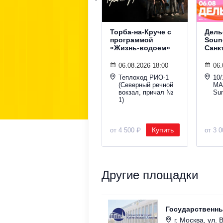
Торба-на-Круче с
Дель
программой
Sound
«Жизнь-водоем»
Санк
06.08.2026 18:00
06.
Теплоход РИО-1
10/
(Северный речной
МА
вокзал, причал №
Su
1)
Купить
от 4 500 ₽
от 3 
Другие площадки
Государственн
г. Москва, ул. 