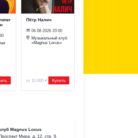
ummer
Пётр Налич
Мировые поп-хиты
н
на крыше с
симфоническим
06.08.2026 20:00
оркестром
30
Музыкальный клуб
«Magnus Locus»
mer
06.08.2026 20:00
Roof Place
пить
Купить
Купить
от 10 000 ₽
от 1 900 ₽
Храм Хр
клуб Magnus Locus
Соборо
Проспект Мира, д. 12, стр. 9.