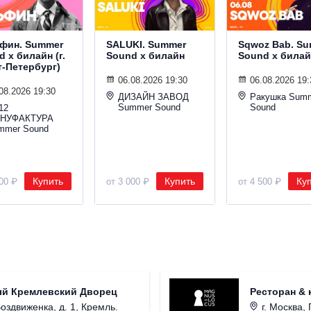
фин. Summer
SALUKI. Summer
Sqwoz Bab. S
 х билайн (г.
Sound х билайн
Sound х билай
т-Петербург)
06.08.2026 19:30
06.08.2026 19:
08.2026 19:30
ДИЗАЙН ЗАВОД
Ракушка Sum
Summer Sound
Sound
12
НУФАКТУРА
mmer Sound
Купить
Купить
Ку
000 ₽
от 3 000 ₽
от 4 500 ₽
ый Кремлевский Дворец
Ресторан & 
Воздвиженка, д. 1, Кремль.
г. Москва, 