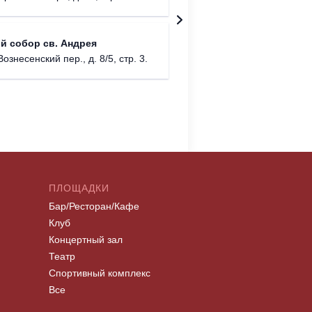
г. Моск
Римско-
й собор св. Андрея
г. Москв
Вознесенский пер., д. 8/5, стр. 3.
ПЛОЩАДКИ
Бар/Ресторан/Кафе
Клуб
Концертный зал
Театр
Спортивный комплекс
Все