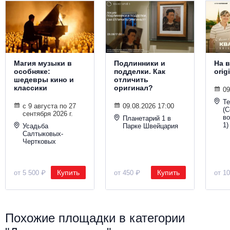
Магия музыки в
Подлинники и
На в
особняке:
подделки. Как
orig
шедевры кино и
отличить
классики
оригинал?
09
Т
с 9 августа по 27
09.08.2026 17:00
(С
сентября 2026 г.
во
Планетарий 1 в
1)
Усадьба
Парке Швейцария
Салтыковых-
Чертковых
Купить
Купить
от 5 500 ₽
от 450 ₽
от 1
Похожие площадки в категории