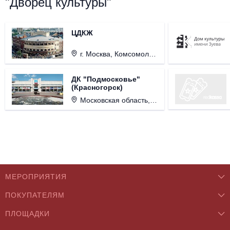
"Дворец культуры"
ЦДКЖ
г. Москва, Комсомольская пл., д. 4.
ДК "Подмосковье"
(Красногорск)
Московская область, г. Красногорск, ул. Ленина, д. 3.
МЕРОПРИЯТИЯ
ПОКУПАТЕЛЯМ
Концерты
ПЛОЩАДКИ
О нас
Классика