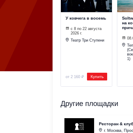
У ковчега в восемь
Solt
на к
прич
с 8 по 22 августа
2026 г.
08.
Театр Три Ступени
Те
(С
во
1)
Купить
от 2 160 ₽
Другие площадки
Ресторан & клу
г. Москва, Прос