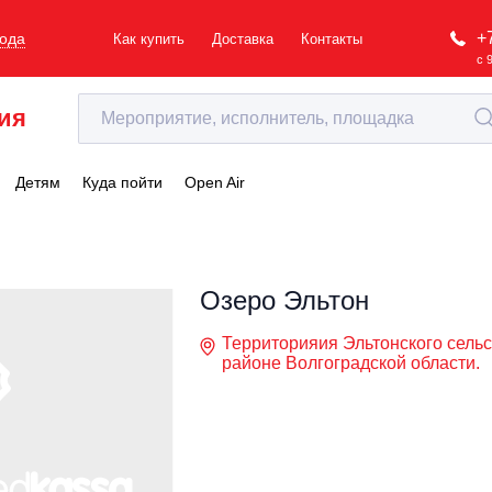
+
рода
Как купить
Доставка
Контакты
с 
ия
Детям
Куда пойти
Open Air
Озеро Эльтон
Территорияия Эльтонского сель
районе Волгоградской области.