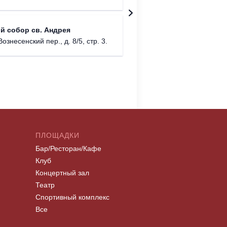
Храм Хр
й собор св. Андрея
Соборо
Вознесенский пер., д. 8/5, стр. 3.
г. Моск
ПЛОЩАДКИ
Бар/Ресторан/Кафе
Клуб
Концертный зал
Театр
Спортивный комплекс
Все