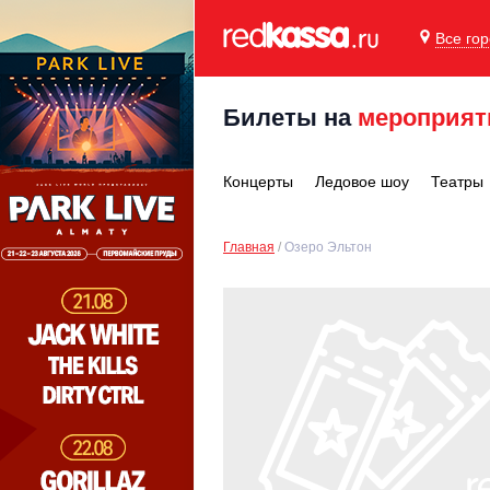
Все го
Билеты на
мероприят
Концерты
Ледовое шоу
Театры
Главная
Озеро Эльтон