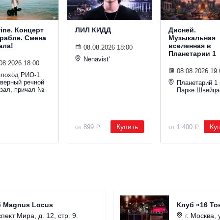
wine. Концерт
ЛИЛ КИДД
Дисней.
орабле. Смена
Музыкальная
ала!
вселенная в
08.08.2026 18:00
Планетарии 1
Nenavist’
08.2026 18:00
08.08.2026 19:
плоход РИО-1
еверный речной
Планетарий 1 
кзал, причал №
Парке Швейца
Купить
Ку
от 899 ₽
от 1 400 ₽
б Magnus Locus
Клуб «16 То
пект Мира, д. 12, стр. 9.
г. Москва, 