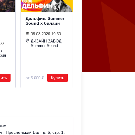
Дельфин. Summer
Гудтаймс. Summer
Sound х билайн
Sound х билайн
08.08.2026 19:30
08.08.2026 19:30
ДИЗАЙН ЗАВОД
Ракушка Summer
00
Summer Sound
Sound
в
рия
пить
Купить
Купить
от 5 000 ₽
от 2 800 ₽
Римско-
нн»
г. Москв
ул. Пресненский Вал, д. 6, стр. 1.