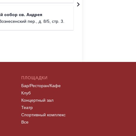
Храм Хр
й собор св. Андрея
Соборо
Вознесенский пер., д. 8/5, стр. 3.
г. Моск
ПЛОЩАДКИ
Бар/Ресторан/Кафе
Клуб
Концертный зал
Театр
Спортивный комплекс
Все