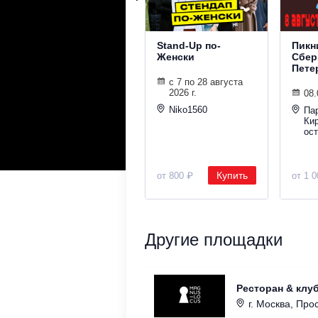
Stand-Up по-
Пикн
Женски
Сбер
Пете
с 7 по 28 августа
2026 г.
08.
Niko1560
Па
Ки
ос
Купить
от 800 ₽
от 1 
Другие площадки
Ресторан & клу
г. Москва, Прос