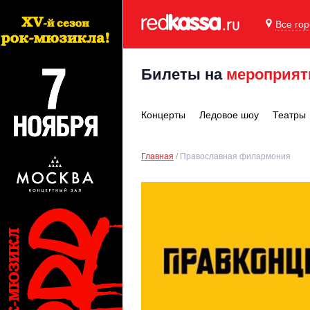
Все го
Билеты на
мероприят
Концерты
Ледовое шоу
Театры
Главная
Православная филармония