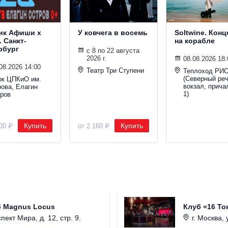
ик Афиши х
У ковчега в восемь
Soltwine. Конц
. Санкт-
на корабле
рбург
с 8 по 22 августа
2026 г.
08.08.2026 18:
08.2026 14:00
Театр Три Ступени
Теплоход РИО
(Северный ре
рк ЦПКиО им.
вокзал, прич
рова, Елагин
1)
тров
Купить
Купить
000 ₽
от 2 160 ₽
б Magnus Locus
Клуб «16 То
пект Мира, д. 12, стр. 9.
г. Москва, 