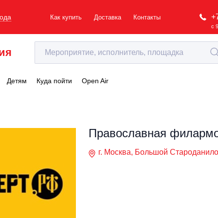
+
рода
Как купить
Доставка
Контакты
с 
ия
Детям
Куда пойти
Open Air
Православная филарм
г. Москва, Большой Староданилов