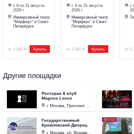
с 9 по 31 августа
с 9 по 31 августа
с 
2026 г.
2026 г.
20
Иммерсивный театр
Иммерсивный театр
Те
"Морфеус" в Санкт-
"Морфеус" в Санкт-
Петербурге
Петербурге
Купить
Купить
от 3 000 ₽
от 3 000 ₽
от 1 
Другие площадки
Ресторан & клуб
Magnus Locus
г. Москва, Проспект Мира, д. 12, стр. 9.
Государственный
Кремлевский Дворец
г. Москва, ул. Воздвиженка, д. 1, Кремль.