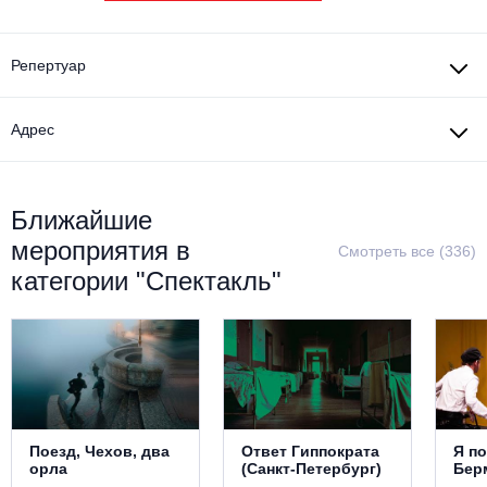
Металл
Репертуар
Адрес
Ближайшие
мероприятия в
Смотреть все (336)
категории "Спектакль"
Поезд, Чехов, два
Ответ Гиппократа
Я п
орла
(Санкт-Петербург)
Бер