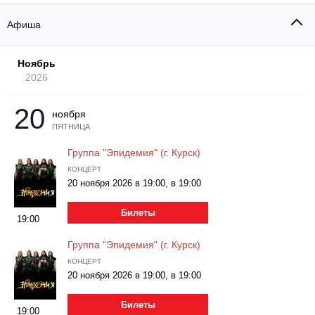
Другое для детей
Поп и эстрада
Известные актёры
Все события
Афиша
Детский концерт
Альтернатива
Комедия
Ноябрь
Детский спектакль
2026
Классическая музыка
Все события
Творческий вечер
Детское шоу
20
Круиз Фест
ноября
Мюзикл, оперетта
ПЯТНИЦА
Детский мюзикл
Open-air на ВДНХ
Группа "Эпидемия" (г. Курск)
Балет
КОНЦЕРТ
20 ноября 2026 в 19:00, в 19:00
Джаз и блюз
Драма
Билеты
Этно, фолк, кантри
19:00
Музыкальный спектакль
Группа "Эпидемия" (г. Курск)
Рок
Спектакль
КОНЦЕРТ
20 ноября 2026 в 19:00, в 19:00
Шансон, романс, авторская песня
Иммерсивный спектакль
Билеты
19:00