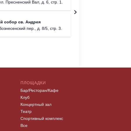
ул. Пресненский Вал, д. 6, стр. 1.
г. Моск
Театриу
й собор св. Андрея
Дурово
Вознесенский пер., д. 8/5, стр. 3.
г. Моск
ПЛОЩАДКИ
Бар/Ресторан/Кафе
Клуб
Концертный зал
Театр
Спортивный комплекс
Все