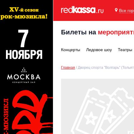
Все го
Билеты на
мероприят
Концерты
Ледовое шоу
Театры
Главная
Дворец спорта "Волгарь" (Тольят