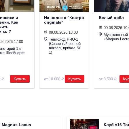
инники и
На волне с "Кватро
Белый орёл
елки. Как
originals"
чить
09.08.2026 19:
инал?
09.08.2026 18:00
Музыкальный 
«Magnus Locu
Теплоход РИО-1
08.2026 17:00
(Северный речной
вокзал, причал №
анетарий 1 в
1)
рке Швейцария
Купить
Купить
Ку
0 ₽
от 10 000 ₽
от 3 500 ₽
б Magnus Locus
Клуб «16 То