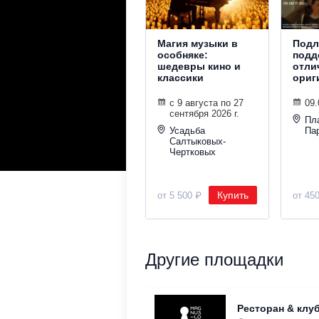
Магия музыки в
Подл
особняке:
подд
шедевры кино и
отли
классики
ориг
с 9 августа по 27
09.
сентября 2026 г.
Пл
Усадьба
Па
Салтыковых-
Чертковых
Купить
от 5 500 ₽
от 45
Другие площадки
Ресторан & клу