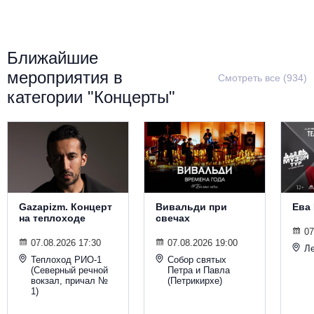
Металл
Ближайшие
мероприятия в
Смотреть все (934)
категории "Концерты"
Gazapizm. Концерт
Вивальди при
Ева
на теплоходе
свечах
07
07.08.2026 17:30
07.08.2026 19:00
Ле
Теплоход РИО-1
Собор святых
(Северный речной
Петра и Павла
вокзал, причал №
(Петрикирхе)
1)