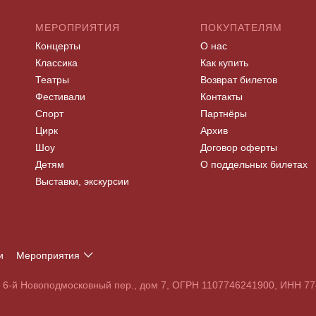
МЕРОПРИЯТИЯ
ПОКУПАТЕЛЯМ
Концерты
О нас
Классика
Как купить
Театры
Возврат билетов
Фестивали
Контакты
Спорт
Партнёры
Цирк
Архив
Шоу
Договор оферты
Детям
О поддельных билетах
Выставки, экскурсии
и
Мероприятия
Т
У
Ф
Х
Ц
Ч
Ш
Щ
Э
Ю
Я
, 6-й Новоподмосковный пер., дом 7, ОГРН 1107746241900, ИНН 
S
T
U
V
W
X
Y
Z