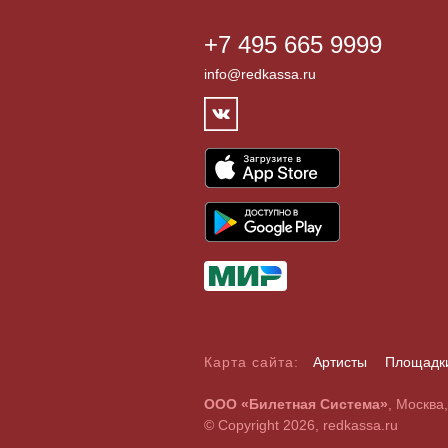
+7 495 665 9999
info@redkassa.ru
Карта сайта:
Артисты
Площадк
А
Б
В
Г
Д
Е
Ж
З
И
Й
К
Л
М
Н
О
П
Р
С
ООО «Билетная Система»
, Москва
A
B
C
D
E
F
G
H
I
J
K
L
M
N
O
P
Q
R
© Copyright 2026, redkassa.ru
0
1
2
3
4
5
6
7
8
9