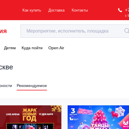
+
Как купить
Доставка
Контакты
с 
ия
Детям
Куда пойти
Open Air
скве
рности
Рекомендуемое