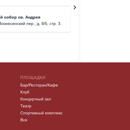
Храм Хр
й собор св. Андрея
Соборо
Вознесенский пер., д. 8/5, стр. 3.
г. Моск
ПЛОЩАДКИ
Бар/Ресторан/Кафе
Клуб
Концертный зал
Театр
Спортивный комплекс
Все