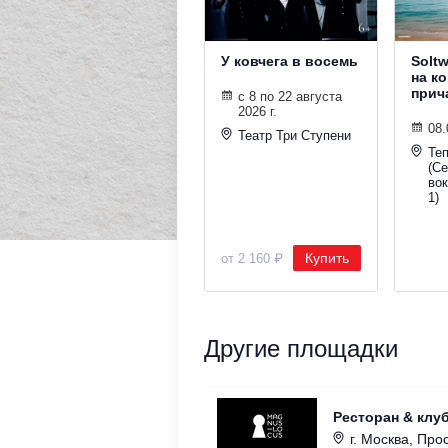
У ковчега в восемь
Solt
на к
прич
с 8 по 22 августа
2026 г.
08.
Театр Три Ступени
Те
(С
во
1)
Купить
от 2 160 ₽
Другие площадки
Ресторан & клу
г. Москва, Прос