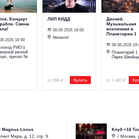
wine. Концерт
ЛИЛ КИДД
Дисней.
орабле. Смена
Музыкальная
ала!
вселенная в
08.08.2026 18:00
Планетарии 1
Nenavist’
08.2026 18:00
08.08.2026 19:
плоход РИО-1
еверный речной
Планетарий 1 
кзал, причал №
Парке Швейца
Купить
Ку
от 899 ₽
от 1 400 ₽
б Magnus Locus
Клуб «16 То
пект Мира, д. 12, стр. 9.
г. Москва, 