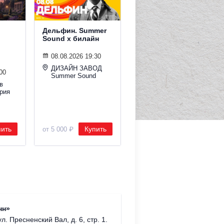
Дельфин. Summer
Гудтаймс. Summer
Sound х билайн
Sound х билайн
08.08.2026 19:30
08.08.2026 19:30
ДИЗАЙН ЗАВОД
Ракушка Summer
00
Summer Sound
Sound
в
рия
пить
Купить
Купить
от 5 000 ₽
от 2 800 ₽
Римско-
нн»
г. Москв
ул. Пресненский Вал, д. 6, стр. 1.