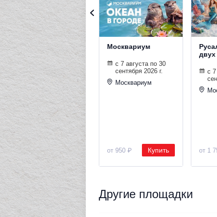
Москвариум
Руса
двух
с 7 августа по 30
сентября 2026 г.
с 7
сен
Москвариум
Мо
Купить
от 950 ₽
от 1 
Другие площадки