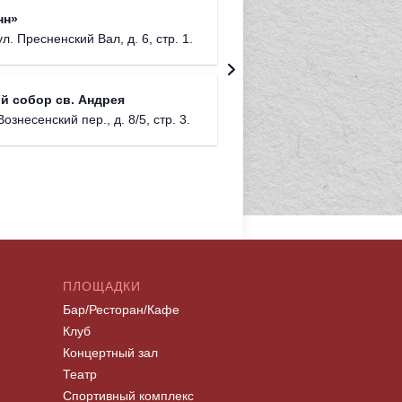
Римско-
нн»
г. Москв
ул. Пресненский Вал, д. 6, стр. 1.
Храм Хр
й собор св. Андрея
Соборо
Вознесенский пер., д. 8/5, стр. 3.
г. Моск
ПЛОЩАДКИ
Бар/Ресторан/Кафе
Клуб
Концертный зал
Театр
Спортивный комплекс