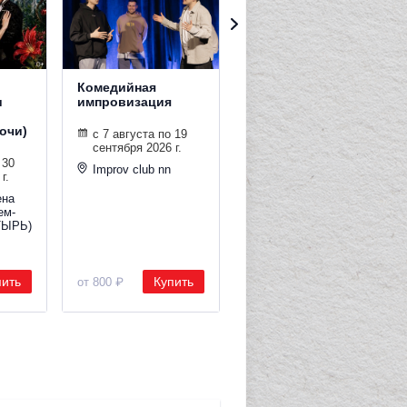
Комедийная
Интерактивное
и
импровизация
шоу-концерт с
вовлечением
Сочи)
зрителей "За
с 7 августа по 19
молодых!"
сентября 2026 г.
 30
Improv club nn
г.
с 7 по 21 августа
2026 г.
ена
ем-
Клуб
ТЫРЬ)
"GLASTONBERRY"
пить
Купить
Купить
от 800 ₽
от 2 500 ₽