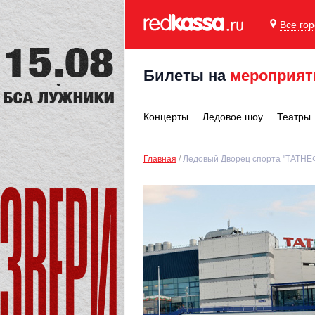
Все го
Билеты на
мероприят
Концерты
Ледовое шоу
Театры
Главная
Ледовый Дворец спорта "ТАТНЕФ