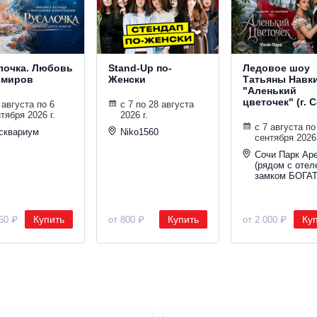
лочка. Любовь
Stand-Up по-
Ледовое шоу
 миров
Женски
Татьяны Навк
"Аленький
цветочек" (г. 
 августа по 6
с 7 по 28 августа
тября 2026 г.
2026 г.
с 7 августа по
сквариум
Niko1560
сентября 2026 
Сочи Парк Ар
(рядом с отел
замком БОГА
Купить
Купить
Ку
750 ₽
от 800 ₽
от 2 000 ₽