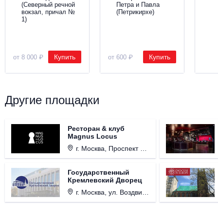
(Северный речной
Петра и Павла
вокзал, причал №
(Петрикирхе)
1)
Купить
Купить
от 8 000 ₽
от 600 ₽
Другие площадки
Ресторан & клуб
Magnus Locus
г. Москва, Проспект Мира, д. 12, стр. 9.
Государственный
Кремлевский Дворец
г. Москва, ул. Воздвиженка, д. 1, Кремль.