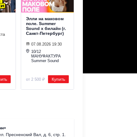
Элли на маковом
Saluki. Summer
поле. Summer
Sound х билайн
Sound х билайн (г.
Санкт-Петербург)
ста
07.08.2026 19:30
Ракушка Summer
07.08.2026 19:30
Sound
10/12
МАНУФАКТУРА
Summer Sound
пить
Купить
Купить
от 2 500 ₽
от 2 500 ₽
Римско-
нн»
г. Москв
ул. Пресненский Вал, д. 6, стр. 1.