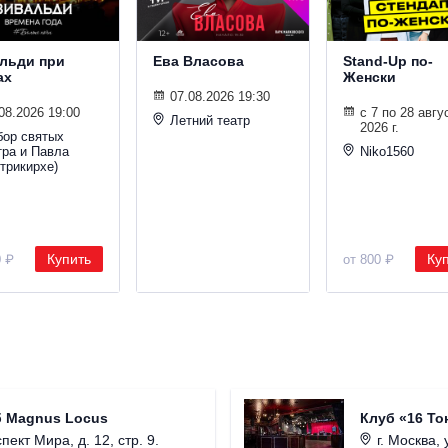
льди при
Ева Власова
Stand-Up по-
ах
Женски
07.08.2026 19:30
08.2026 19:00
с 7 по 28 авгу
Летний театр
2026 г.
бор святых
тра и Павла
Niko1560
трикирхе)
Купить
Ку
0 ₽
от 800 ₽
б Magnus Locus
Клуб «16 То
пект Мира, д. 12, стр. 9.
г. Москва, 