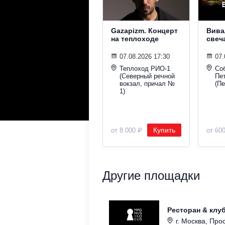
Gazapizm. Концерт
Вива
на теплоходе
свеч
07.08.2026 17:30
07.
Теплоход РИО-1
Со
(Северный речной
Пе
вокзал, причал №
(Пе
1)
Купить
от 8 000 ₽
от 60
Другие площадки
Ресторан & клу
г. Москва, Прос