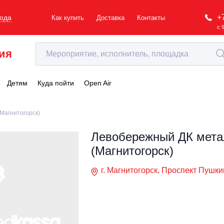
+
рода
Как купить
Доставка
Контакты
с 
ия
Детям
Куда пойти
Open Air
Магнитогорск)
Левобережный ДК мета
(Магнитогорск)
г. Магнитогорск, Проспект Пушкин