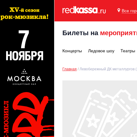
Все го
Билеты на
мероприят
Концерты
Ледовое шоу
Театры
Главная
Левобережный ДК металлургов (