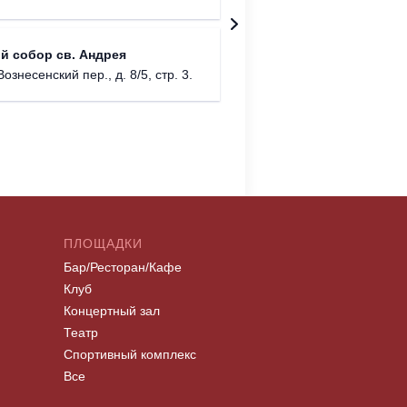
Храм Хр
й собор св. Андрея
Соборо
Вознесенский пер., д. 8/5, стр. 3.
г. Моск
ПЛОЩАДКИ
Бар/Ресторан/Кафе
Клуб
Концертный зал
Театр
Спортивный комплекс
Все