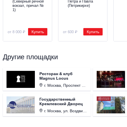
(Северный речной
Петра и Павла
вокзал, причал №
(Петрикирхе)
1)
Купить
Купить
от 8 000 ₽
от 600 ₽
Другие площадки
Ресторан & клуб
Magnus Locus
г. Москва, Проспект Мира, д. 12, стр. 9.
Государственный
Кремлевский Дворец
г. Москва, ул. Воздвиженка, д. 1, Кремль.