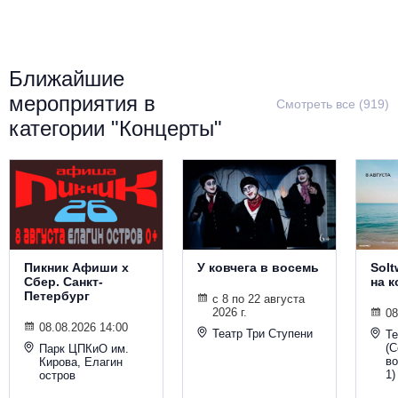
Металл
Ближайшие
мероприятия в
Смотреть все (919)
категории "Концерты"
Пикник Афиши х
У ковчега в восемь
Solt
Сбер. Санкт-
на 
Петербург
с 8 по 22 августа
2026 г.
08
08.08.2026 14:00
Театр Три Ступени
Т
(С
Парк ЦПКиО им.
во
Кирова, Елагин
1)
остров