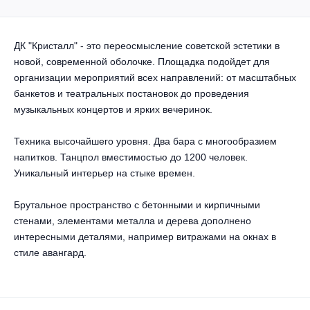
Другое для детей
Поп и эстрада
Известные актёры
Все события
Детский концерт
Альтернатива
ДК "Кристалл" - это переосмысление советской эстетики в
Комедия
новой, современной оболочке. Площадка подойдет для
Детский спектакль
Классическая музыка
Все события
организации мероприятий всех направлений: от масштабных
Творческий вечер
банкетов и театральных постановок до проведения
Детское шоу
музыкальных концертов и ярких вечеринок.
Круиз Фест
Мюзикл, оперетта
Детский мюзикл
Техника высочайшего уровня. Два бара с многообразием
Open-air на ВДНХ
Балет
напитков. Танцпол вместимостью до 1200 человек.
Уникальный интерьер на стыке времен.
Джаз и блюз
Драма
Брутальное пространство с бетонными и кирпичными
Этно, фолк, кантри
стенами, элементами металла и дерева дополнено
Музыкальный спектакль
интересными деталями, например витражами на окнах в
Рок
стиле авангард.
Спектакль
Шансон, романс, авторская песня
Иммерсивный спектакль