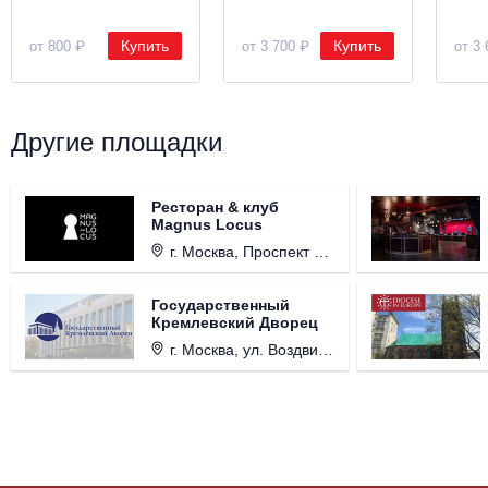
Купить
Купить
от 800 ₽
от 3 700 ₽
от 3 
Другие площадки
Ресторан & клуб
Magnus Locus
г. Москва, Проспект Мира, д. 12, стр. 9.
Государственный
Кремлевский Дворец
г. Москва, ул. Воздвиженка, д. 1, Кремль.