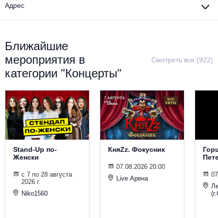
Адрес
Металл
Ближайшие
мероприятия в
Смотреть все (922)
категории "Концерты"
Stand-Up по-
КняZz. Фокусник
Горш
Женски
Пет
07.08.2026 20:00
с 7 по 28 августа
07
Live Арена
2026 г.
Л
Niko1560
(г