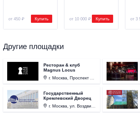
Купить
Купить
от 450 ₽
от 10 000 ₽
от 3 
Другие площадки
Ресторан & клуб
Magnus Locus
г. Москва, Проспект Мира, д. 12, стр. 9.
Государственный
Кремлевский Дворец
г. Москва, ул. Воздвиженка, д. 1, Кремль.