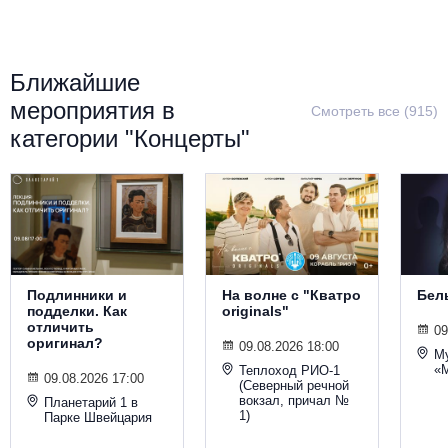
Металл
Ближайшие
мероприятия в
Смотреть все (915)
категории "Концерты"
Подлинники и
На волне с "Кватро
Бел
подделки. Как
originals"
отличить
09
оригинал?
09.08.2026 18:00
М
«
Теплоход РИО-1
09.08.2026 17:00
(Северный речной
вокзал, причал №
Планетарий 1 в
1)
Парке Швейцария