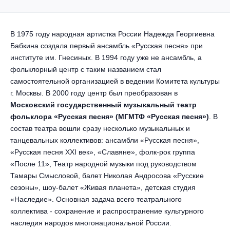
Другое для детей
Поп и эстрада
Известные актёры
Все события
Детский концерт
Альтернатива
В 1975 году народная артистка России Надежда Георгиевна
Комедия
Бабкина создала первый ансамбль «Русская песня» при
Детский спектакль
Классическая музыка
Все события
институте им. Гнесиных. В 1994 году уже не ансамбль, а
Творческий вечер
фольклорный центр с таким названием стал
Детское шоу
самостоятельной организацией в ведении Комитета культуры
Круиз Фест
Мюзикл, оперетта
г. Москвы. В 2000 году центр был преобразован в
Детский мюзикл
Московский государственный музыкальный театр
Open-air на ВДНХ
Балет
фольклора «Русская песня» (МГМТФ «Русская песня»)
. В
состав театра вошли сразу несколько музыкальных и
Джаз и блюз
Драма
танцевальных коллективов: ансамбли «Русская песня»,
«Русская песня XXI век», «Славяне», фолк-рок группа
Этно, фолк, кантри
«После 11», Театр народной музыки под руководством
Музыкальный спектакль
Тамары Смысловой, балет Николая Андросова «Русские
Рок
сезоны», шоу-балет «Живая планета», детская студия
Спектакль
«Наследие». Основная задача всего театрального
коллектива - сохранение и распространение культурного
Шансон, романс, авторская песня
Иммерсивный спектакль
наследия народов многонациональной России.