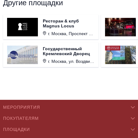
Другие площадки
Ресторан & клуб
Magnus Locus
г. Москва, Проспект Мира, д. 12, стр. 9.
Государственный
Кремлевский Дворец
г. Москва, ул. Воздвиженка, д. 1, Кремль.
МЕРОПРИЯТИЯ
ПОКУПАТЕЛЯМ
Концерты
ПЛОЩАДКИ
О нас
Классика