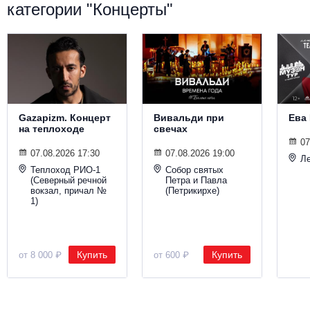
категории "Концерты"
Gazapizm. Концерт
Вивальди при
Ева
на теплоходе
свечах
07
07.08.2026 17:30
07.08.2026 19:00
Ле
Теплоход РИО-1
Собор святых
(Северный речной
Петра и Павла
вокзал, причал №
(Петрикирхе)
1)
Купить
Купить
от 8 000 ₽
от 600 ₽