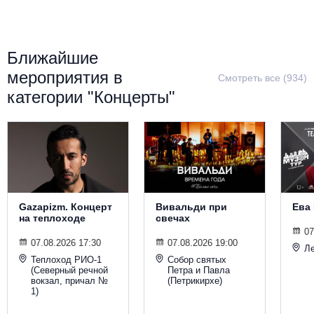
Металл
Ближайшие
мероприятия в
Смотреть все (934)
категории "Концерты"
Gazapizm. Концерт
Вивальди при
Ева
на теплоходе
свечах
07
07.08.2026 17:30
07.08.2026 19:00
Ле
Теплоход РИО-1
Собор святых
(Северный речной
Петра и Павла
вокзал, причал №
(Петрикирхе)
1)