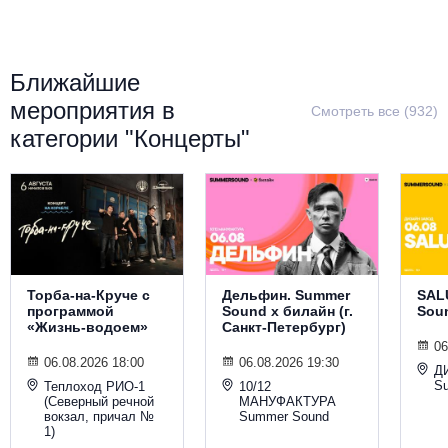
Металл
Ближайшие
мероприятия в
Смотреть все (932)
категории "Концерты"
Торба-на-Круче с
Дельфин. Summer
SAL
программой
Sound х билайн (г.
Sou
«Жизнь-водоем»
Санкт-Петербург)
06
06.08.2026 18:00
06.08.2026 19:30
Д
S
Теплоход РИО-1
10/12
(Северный речной
МАНУФАКТУРА
вокзал, причал №
Summer Sound
1)