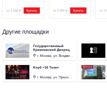
Купить
Купить
от 4 500 ₽
от 3 000 ₽
от 3 
Другие площадки
Государственный
Кремлевский Дворец
г. Москва, ул. Воздвиженка, д. 1, Кремль.
Клуб «16 Тонн»
г. Москва, ул. Пресненский Вал, д. 6, стр. 1.