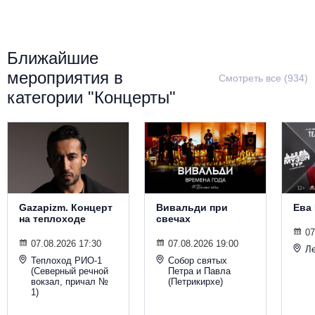
Металл
Ближайшие
мероприятия в
Смотреть все (934)
категории "Концерты"
Gazapizm. Концерт
Вивальди при
Ева
на теплоходе
свечах
07
07.08.2026 17:30
07.08.2026 19:00
Ле
Теплоход РИО-1
Собор святых
(Северный речной
Петра и Павла
вокзал, причал №
(Петрикирхе)
1)