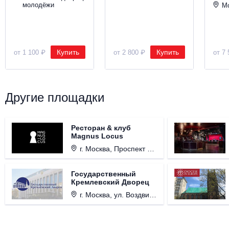
молодёжи
М
Купить
Купить
от 1 100 ₽
от 2 800 ₽
от 7 
Другие площадки
Ресторан & клуб
Magnus Locus
г. Москва, Проспект Мира, д. 12, стр. 9.
Государственный
Кремлевский Дворец
г. Москва, ул. Воздвиженка, д. 1, Кремль.