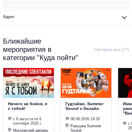
Металл
Адрес
Ближайшие
мероприятия в
Смотреть все (77)
категории "Куда пойти"
Ничего не бойся, я
Гудтаймс. Summer
Имм
с тобой!
Sound х билайн
ужи
"Ви
с 8 августа по 6
08.08.2026 19:30
сентября 2026 г.
с 
Ракушка Summer
20
Московский дворец
Sound