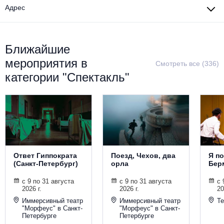
Металл
Адрес
Ближайшие
мероприятия в
Смотреть все (336)
категории "Спектакль"
Ответ Гиппократа
Поезд, Чехов, два
Я п
(Санкт-Петербург)
орла
Бер
с 9 по 31 августа
с 9 по 31 августа
с 
2026 г.
2026 г.
20
Иммерсивный театр
Иммерсивный театр
Те
"Морфеус" в Санкт-
"Морфеус" в Санкт-
Петербурге
Петербурге