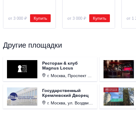
Купить
Купить
от 3 000 ₽
от 3 000 ₽
от 1 
Другие площадки
Ресторан & клуб
Magnus Locus
г. Москва, Проспект Мира, д. 12, стр. 9.
Государственный
Кремлевский Дворец
г. Москва, ул. Воздвиженка, д. 1, Кремль.