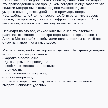
изобразить свое недовольство. Словом, купить билеты тогда на
эти произведения было проще, чем сегодня. А еще говорят, что
великий Моцарт был частью ордена масонов и даже то, что
умер он спустя девять дней после премьеры оперы
«Волшебная флейта» не просто так. Считается, что в своем
последнем произведении он зашифровал некоторые тайны
масонства, и члены братства ему за это отплатили.
Несмотря на это все, сейчас билеты на все эти спектакли
разлетаются мгновенно, опера переживает второй расцвет.
Афиша Москвы забита событиями практически на каждый день,
о чем вы наверняка и так в курсе.
Мы работаем, чтобы вы хорошо отдыхали. На странице каждого
мероприятия мы расскажем:
- коротко о постановке;
- дате и времени проведения;
- свободных местах на площадке;
- стоимости;
- ограничениях по возрасту;
- организаторе шоу;
- а также о вариантах покупки и оплаты, чтобы вы могли
выбрать наиболее удобный.