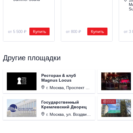
10
М
S
Купить
Купить
от 5 500 ₽
от 800 ₽
от 3 
Другие площадки
Ресторан & клуб
Magnus Locus
г. Москва, Проспект Мира, д. 12, стр. 9.
Государственный
Кремлевский Дворец
г. Москва, ул. Воздвиженка, д. 1, Кремль.