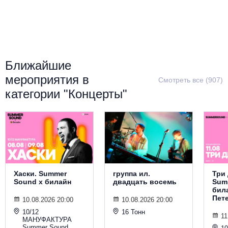
Металл
Ближайшие
мероприятия в
Смотреть все (907)
категории "Концерты"
Хаски. Summer
группа ил.
Три 
Sound х билайн
двадцать восемь
Sum
била
Пет
10.08.2026 20:00
10.08.2026 20:00
10/12
16 Тонн
11
МАНУФАКТУРА
Summer Sound