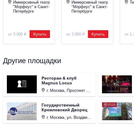
Иммерсивный театр
Иммерсивный театр
Те
"Морфеус" в Санкт-
"Морфеус" в Санкт-
Петербурге
Петербурге
Купить
Купить
от 3 000 ₽
от 3 000 ₽
от 1 
Другие площадки
Ресторан & клуб
Magnus Locus
г. Москва, Проспект Мира, д. 12, стр. 9.
Государственный
Кремлевский Дворец
г. Москва, ул. Воздвиженка, д. 1, Кремль.