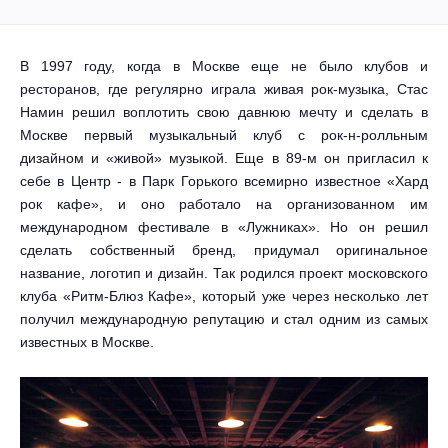
Другое для детей
Поп и эстрада
Известные актёры
Все события
Детский концерт
Альтернатива
В 1997 году, когда в Москве еще не было клубов и
Комедия
ресторанов, где регулярно играла живая рок-музыка, Стас
Детский спектакль
Классическая музыка
Все события
Намин решил воплотить свою давнюю мечту и сделать в
Творческий вечер
Москве первый музыкальный клуб с рок-н-ролльным
Детское шоу
дизайном и «живой» музыкой. Еще в 89-м он пригласил к
Круиз Фест
Мюзикл, оперетта
себе в Центр - в Парк Горького всемирно известное «Хард
Детский мюзикл
рок кафе», и оно работало на организованном им
Open-air на ВДНХ
Балет
международном фестивале в «Лужниках». Но он решил
сделать собственный бренд, придумал оригинальное
Джаз и блюз
Драма
название, логотип и дизайн. Так родился проект московского
клуба «Ритм-Блюз Кафе», который уже через несколько лет
Этно, фолк, кантри
получил международную репутацию и стал одним из самых
Музыкальный спектакль
известных в Москве.
Рок
Спектакль
Шансон, романс, авторская песня
Иммерсивный спектакль