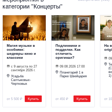
категории "Концерты"
Магия музыки в
Подлинники и
На в
особняке:
подделки. Как
orig
шедевры кино и
отличить
классики
оригинал?
09
Т
с 9 августа по 27
09.08.2026 17:00
(С
сентября 2026 г.
во
Планетарий 1 в
1)
Усадьба
Парке Швейцария
Салтыковых-
Чертковых
Купить
Купить
от 5 500 ₽
от 450 ₽
от 1