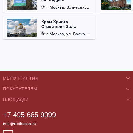
г. Москва, Вознесенский пер., д. 8/5, стр. 3.
Храм Христа
Спасителя, Зал
Церковных Соборов
г. Москва, ул. Волхонка, д. 15.
МЕРОПРИЯТИЯ
ПОКУПАТЕЛЯМ
Концерты
ПЛОЩАДКИ
О нас
Классика
+7 495 665 9999
Бар/Ресторан/Кафе
Как купить
Театры
info@redkassa.ru
Клуб
Возврат билетов
Фестивали