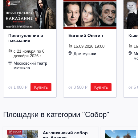
Металл
Преступление и
Евгений Онегин
Кыс
наказание
15.09.2026 19:00
16
с 21 ноября по 6
Дом музыки
Мо
декабря 2026 г.
м
Московский театр
мюзикла
Купить
Купить
от 1 000 ₽
от 3 500 ₽
от 5 
Площадки в категории "Собор"
Англиканский собор
св. Андрея