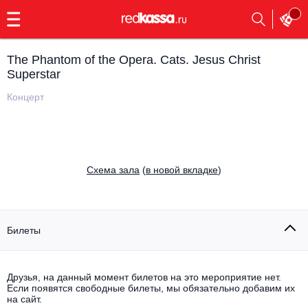
с
9:00
до
23:00
The Phantom of the Opera. Cats. Jesus Christ
Заказать
Superstar
обратный
звонок
Концерт
Главная
Все события
Выбрать мероприятие
Инди
Все события
Cхема зала
(
в новой вкладке
)
Как купить
Электронная музыка
Rap, hip-hop, RnB
Все события
Билеты
Контакты
Панк
Поэтический вечер
Все события
Друзья, на данный момент билетов на это мероприятие нет.
Выбрать другой город
Концерты на теплоходе
Если появятся свободные билеты, мы обязательно добавим их
Опера
на сайт.