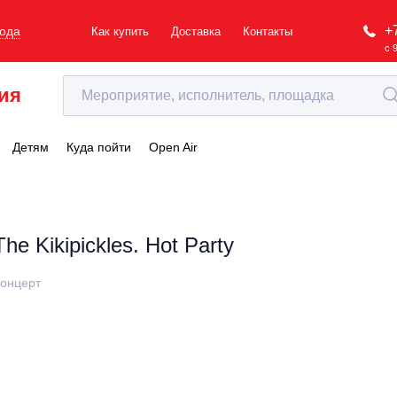
+
рода
Как купить
Доставка
Контакты
с 
ия
Детям
Куда пойти
Open Air
The Kikipickles. Hot Party
онцерт