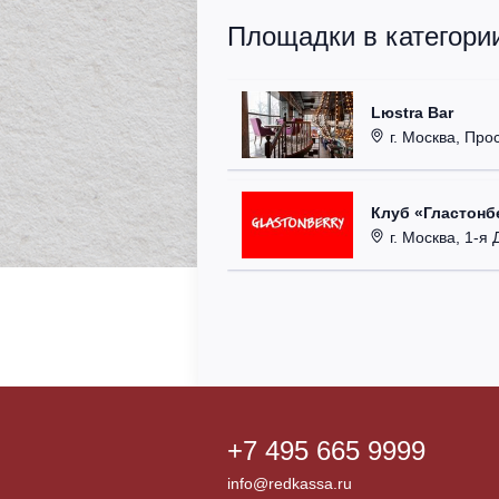
Площадки в категори
Lюstra Bar
г. Москва, Прос
Клуб «Гластонбе
г. Москва, 1-я Д
+7 495 665 9999
info@redkassa.ru