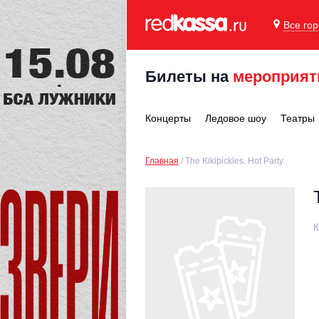
Все го
Билеты на
мероприят
Концерты
Ледовое шоу
Театры
Главная
The Kikipickles. Hot Party
К