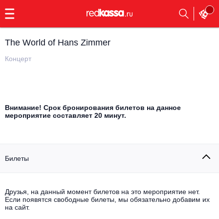
с
9:00
до
23:00
The World of Hans Zimmer
Заказать
обратный
Концерт
звонок
Главная
Все события
Выбрать мероприятие
Инди
Внимание! Срок бронирования билетов на данное
мероприятие составляет 20 минут.
Все события
Как купить
Электронная музыка
Rap, hip-hop, RnB
Все события
Билеты
Контакты
Панк
Поэтический вечер
Друзья, на данный момент билетов на это мероприятие нет.
Все события
Если появятся свободные билеты, мы обязательно добавим их
Выбрать другой город
Концерты на теплоходе
Опера
на сайт.