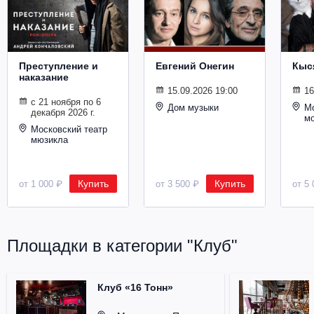
Металл
Преступление и
Евгений Онегин
Кыс
наказание
15.09.2026 19:00
16
с 21 ноября по 6
Дом музыки
Мо
декабря 2026 г.
м
Московский театр
мюзикла
Купить
Купить
от 1 000 ₽
от 3 500 ₽
от 5 
Площадки в категории "Клуб"
Клуб «16 Тонн»