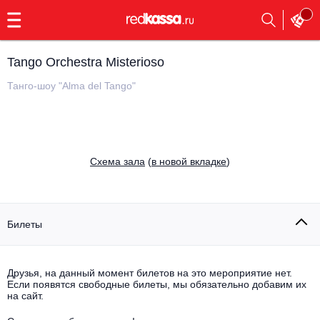
с
9:00
до
23:00
Tango Orchestra Misterioso
Заказать
обратный
Танго-шоу "Alma del Tango"
звонок
Главная
Все события
Выбрать мероприятие
Инди
Cхема зала
(
в новой вкладке
)
Все события
Как купить
Электронная музыка
Rap, hip-hop, RnB
Билеты
Все события
Контакты
Панк
Поэтический вечер
Друзья, на данный момент билетов на это мероприятие нет.
Если появятся свободные билеты, мы обязательно добавим их
Все события
Выбрать другой город
Концерты на теплоходе
на сайт.
Опера