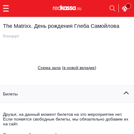
с
9:00
до
23:00
The Matrixx. День рождения Глеба Самойлова
Заказать
обратный
Концерт
звонок
Главная
Все события
Выбрать мероприятие
Инди
Cхема зала
(
в новой вкладке
)
Все события
Как купить
Электронная музыка
Rap, hip-hop, RnB
Билеты
Все события
Контакты
Панк
Поэтический вечер
Друзья, на данный момент билетов на это мероприятие нет.
Если появятся свободные билеты, мы обязательно добавим их
Все события
Выбрать другой город
Концерты на теплоходе
на сайт.
Опера