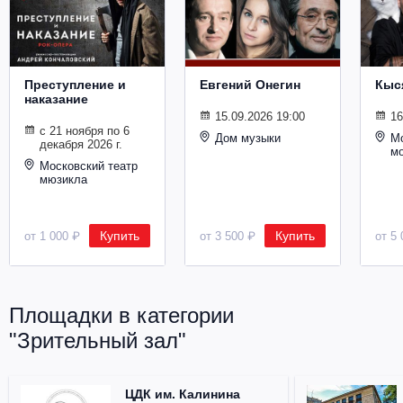
Металл
Преступление и
Евгений Онегин
Кыс
наказание
15.09.2026 19:00
16
с 21 ноября по 6
Дом музыки
Мо
декабря 2026 г.
м
Московский театр
мюзикла
Купить
Купить
от 1 000 ₽
от 3 500 ₽
от 5 
Площадки в категории
"Зрительный зал"
ЦДК им. Калинина