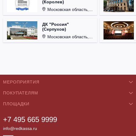
(Королев)
Московская область, г. Королёв, ул. Терешковой, д. 1.
ДК "Россия"
(Серпухов)
Московская область, г. Серпухов, ул. Советская, д. 90.
МЕРОПРИЯТИЯ
ПОКУПАТЕЛЯМ
Концерты
ПЛОЩАДКИ
О нас
Классика
+7 495 665 9999
Бар/Ресторан/Кафе
Как купить
Театры
info@redkassa.ru
Клуб
Возврат билетов
Фестивали