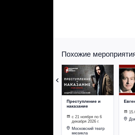
Похожие мероприятия 
Преступление и
Евге
наказание
15.
с 21 ноября по 6
До
декабря 2026 г.
Московский театр
мюзикла