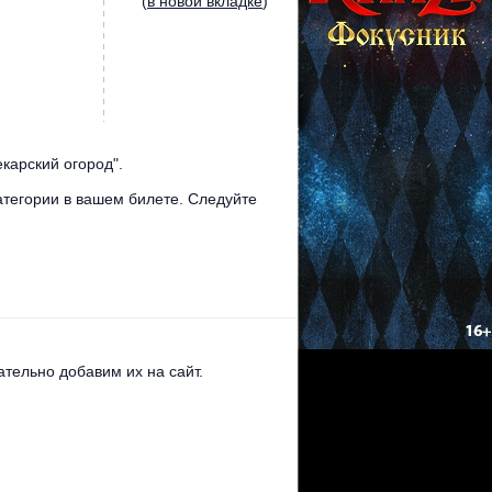
(
в новой вкладке
)
карский огород".
атегории в вашем билете. Следуйте
тельно добавим их на сайт.