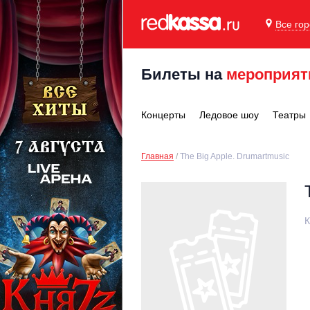
Все го
Билеты на
мероприят
Концерты
Ледовое шоу
Театры
Главная
The Big Apple. Drumartmusic
К