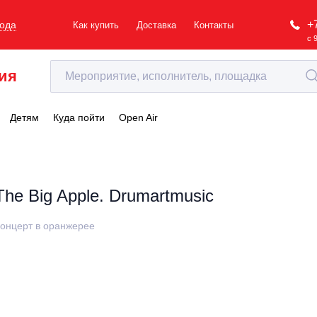
+
рода
Как купить
Доставка
Контакты
с 
ия
Детям
Куда пойти
Open Air
The Big Apple. Drumartmusic
онцерт в оранжерее