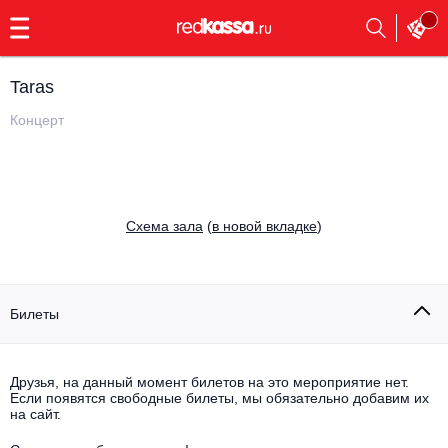
с
9:00
до
23:00
Taras
Заказать
обратный
Концерт
звонок
Главная
Все события
Выбрать мероприятие
Инди
Cхема зала
(
в новой вкладке
)
Все события
Как купить
Электронная музыка
Rap, hip-hop, RnB
Билеты
Все события
Контакты
Панк
Поэтический вечер
Друзья, на данный момент билетов на это мероприятие нет.
Если появятся свободные билеты, мы обязательно добавим их
Все события
Выбрать другой город
Концерты на теплоходе
на сайт.
Опера