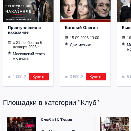
Металл
Преступление и
Евгений Онегин
Кыс
наказание
15.09.2026 19:00
16
с 21 ноября по 6
Дом музыки
Мо
декабря 2026 г.
м
Московский театр
мюзикла
Купить
Купить
от 1 000 ₽
от 3 500 ₽
от 5 
Площадки в категории "Клуб"
Клуб «16 Тонн»