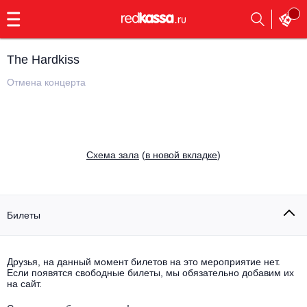
с
9:00
до
23:00
The Hardkiss
Заказать
обратный
Отмена концерта
звонок
Главная
Все события
Выбрать мероприятие
Инди
Cхема зала
(
в новой вкладке
)
Все события
Как купить
Электронная музыка
Rap, hip-hop, RnB
Билеты
Все события
Контакты
Панк
Поэтический вечер
Друзья, на данный момент билетов на это мероприятие нет.
Если появятся свободные билеты, мы обязательно добавим их
Все события
Выбрать другой город
Концерты на теплоходе
на сайт.
Опера