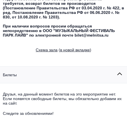
Другое для детей
Поп и эстрада
требуется, возврат билетов не производится
Известные актёры
(Постановление Правительства РФ от 03.04.2020 г. № 422, в
Все события
ред. Постановление Правительства РФ от 06.06.2020 г. №
Детский концерт
830, от 10.08.2020 г. № 1203).
Альтернатива
Комедия
При наличии вопросов просим обращаться
Детский спектакль
непосредственно в ООО "МУЗЫКАЛЬНЫЙ ФЕСТИВАЛЬ
Классическая музыка
Все события
Творческий вечер
ПАРК ЛАЙВ" по электронной почте bilet@melnitsa.ru
Детское шоу
Круиз Фест
Мюзикл, оперетта
Cхема зала
(
в новой вкладке
)
Детский мюзикл
Open-air на ВДНХ
Балет
Джаз и блюз
Билеты
Драма
Этно, фолк, кантри
Музыкальный спектакль
Друзья, на данный момент билетов на это мероприятие нет.
Если появятся свободные билеты, мы обязательно добавим их
Рок
на сайт.
Спектакль
Следите за обновлениями!
Шансон, романс, авторская песня
Иммерсивный спектакль