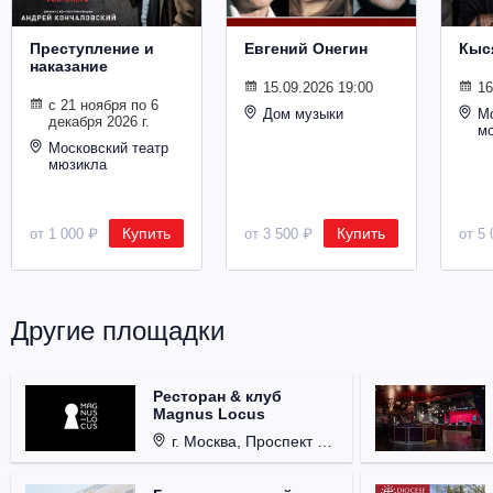
Преступление и
Евгений Онегин
Кыс
наказание
15.09.2026 19:00
16
с 21 ноября по 6
Дом музыки
Мо
декабря 2026 г.
м
Московский театр
мюзикла
Купить
Купить
от 1 000 ₽
от 3 500 ₽
от 5 
Другие площадки
Ресторан & клуб
Magnus Locus
г. Москва, Проспект Мира, д. 12, стр. 9.