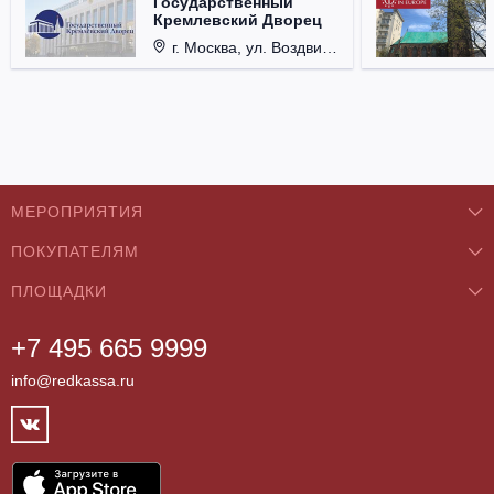
Государственный
Кремлевский Дворец
г. Москва, ул. Воздвиженка, д. 1, Кремль.
МЕРОПРИЯТИЯ
ПОКУПАТЕЛЯМ
Концерты
ПЛОЩАДКИ
О нас
Классика
+7 495 665 9999
Бар/Ресторан/Кафе
Как купить
Театры
info@redkassa.ru
Клуб
Возврат билетов
Фестивали
Концертный зал
Контакты
Спорт
Театр
Партнёры
Цирк