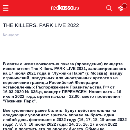
с
9:00
до
23:00
THE KILLERS. PARK LIVE 2022
Заказать
обратный
Концерт
звонок
Главная
Все события
Выбрать мероприятие
Инди
В связи с невозможностью показа (проведения) концерта
исполнителя The Killers. PARK LIVE 2021, запланированного
Все события
на 17 июля 2021 года в "Лужники Парк" (г. Москва), ввиду
Как купить
Электронная музыка
ограничений, введенных для иностранных артистов на
пересечение границы Российской Федерации,
установленных Распоряжением Правительства РФ от
Rap, hip-hop, RnB
16.03.2020 № 635-р, концерт ПЕРЕНЕСЕН. Новая дата – 16
Все события
июля 2022 года, время начала - 12.00, место проведения -
"Лужники Парк".
Контакты
Панк
Поэтический вечер
Все купленные ранее билеты будут действительны на
следующих условиях: зритель вправе выбрать один
Все события
Выбрать другой город
Концерты на теплоходе
любой день фестиваля в 2022 году (16, 17, 18, 19 июня 2022
Опера
года; 7, 8, 9, 10 июля 2022 года; 14, 15, 16, 17 июля 2022
года) и посетить его по своему билету. Обмен не