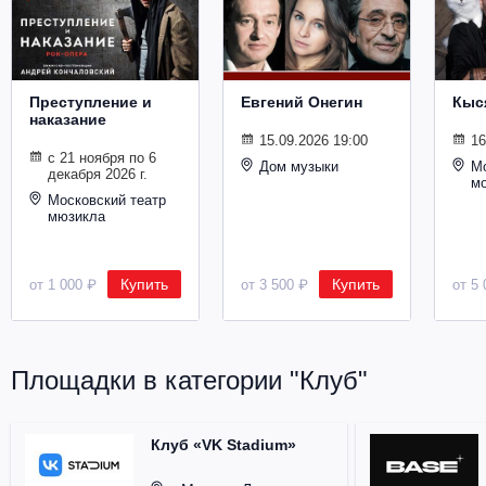
Металл
Преступление и
Евгений Онегин
Кыс
наказание
15.09.2026 19:00
16
с 21 ноября по 6
Дом музыки
Мо
декабря 2026 г.
м
Московский театр
мюзикла
Купить
Купить
от 1 000 ₽
от 3 500 ₽
от 5 
Площадки в категории "Клуб"
Клуб «VK Stadium»