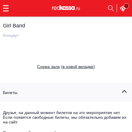
с
9:00
до
23:00
Girl Band
Заказать
обратный
Концерт
звонок
Главная
Все события
Выбрать мероприятие
Инди
Cхема зала
(
в новой вкладке
)
Все события
Как купить
Электронная музыка
Rap, hip-hop, RnB
Билеты
Все события
Контакты
Панк
Поэтический вечер
Друзья, на данный момент билетов на это мероприятие нет.
Если появятся свободные билеты, мы обязательно добавим их
Все события
Выбрать другой город
Концерты на теплоходе
на сайт.
Опера