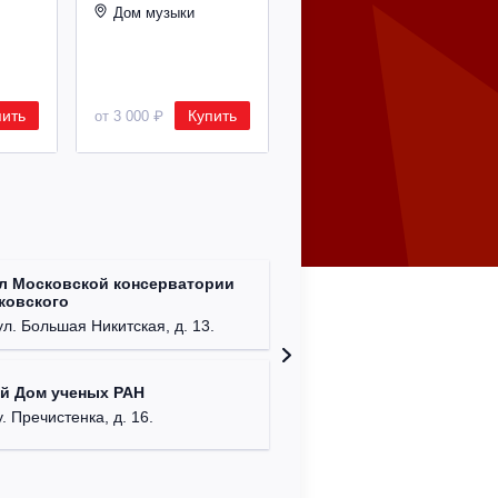
Дом музыки
24.12.2026 19:00
Дом музыки
пить
Купить
Купить
от 3 000 ₽
от 8 500 ₽
л Московской консерватории
Клуб Ba
йковского
г. Моск
ул. Большая Никитская, д. 13.
Централ
й Дом ученых РАН
г. Моск
у. Пречистенка, д. 16.