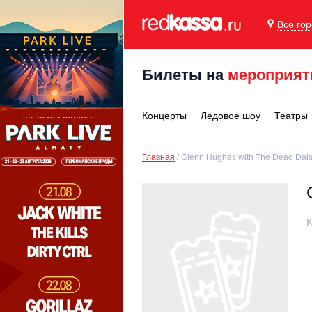
Все го
Билеты на
мероприят
Концерты
Ледовое шоу
Театры
Главная
Glenn Hughes with The Dead Dais
К