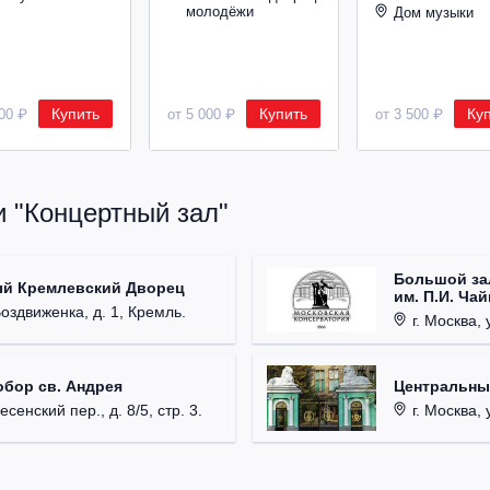
молодёжи
Дом музыки
Купить
Купить
Ку
500 ₽
от 5 000 ₽
от 3 500 ₽
и "Концертный зал"
Большой за
ый Кремлевский Дворец
им. П.И. Ча
Воздвиженка, д. 1, Кремль.
г. Москва, 
обор св. Андрея
Центральны
есенский пер., д. 8/5, стр. 3.
г. Москва, 