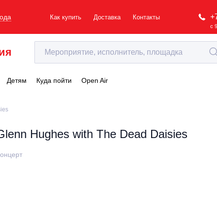
+
рода
Как купить
Доставка
Контакты
с 
ия
Детям
Куда пойти
Open Air
ies
Glenn Hughes with The Dead Daisies
онцерт