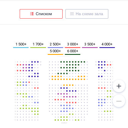
Металл
Списком
На схеме зала