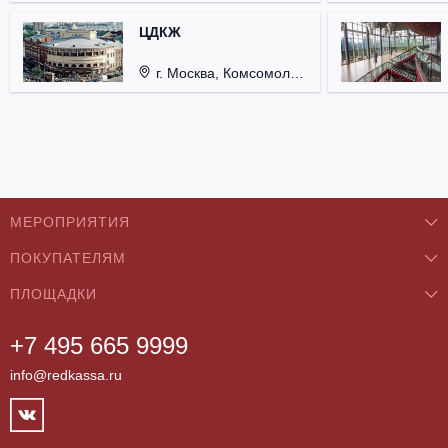
ЦДКЖ
г. Москва, Комсомольская пл., д. 4.
МЕРОПРИЯТИЯ
ПОКУПАТЕЛЯМ
Концерты
ПЛОЩАДКИ
О нас
Классика
+7 495 665 9999
Бар/Ресторан/Кафе
Как купить
Театры
info@redkassa.ru
Клуб
Возврат билетов
Фестивали
Концертный зал
Контакты
Спорт