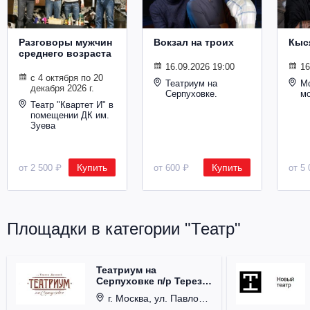
Разговоры мужчин
Вокзал на троих
Кыс
среднего возраста
16.09.2026 19:00
16
с 4 октября по 20
Театриум на
Мо
декабря 2026 г.
Серпуховке.
м
Театр "Квартет И" в
помещении ДК им.
Зуева
Купить
Купить
от 2 500 ₽
от 600 ₽
от 5 
Площадки в категории "Театр"
Театриум на
Серпуховке п/р Терезы
Дуровой
г. Москва, ул. Павловская, д. 6.