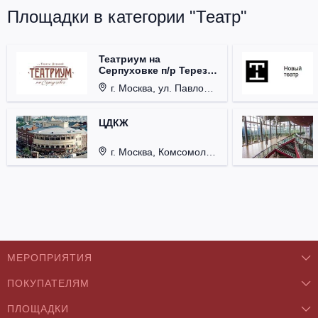
Площадки в категории "Театр"
Театриум на
Серпуховке п/р Терезы
Дуровой
г. Москва, ул. Павловская, д. 6.
ЦДКЖ
г. Москва, Комсомольская пл., д. 4.
МЕРОПРИЯТИЯ
ПОКУПАТЕЛЯМ
Концерты
ПЛОЩАДКИ
О нас
Классика