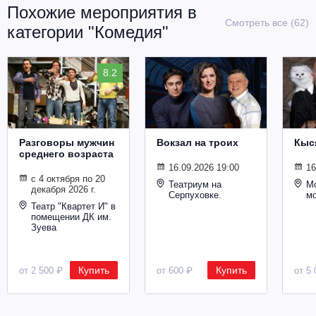
Похожие мероприятия в
Смотреть все (62)
категории "Комедия"
8.2
Разговоры мужчин
Вокзал на троих
Кыс
среднего возраста
16.09.2026 19:00
16
с 4 октября по 20
Театриум на
Мо
декабря 2026 г.
Серпуховке.
м
Театр "Квартет И" в
помещении ДК им.
Зуева
Купить
Купить
от 2 500 ₽
от 600 ₽
от 5 