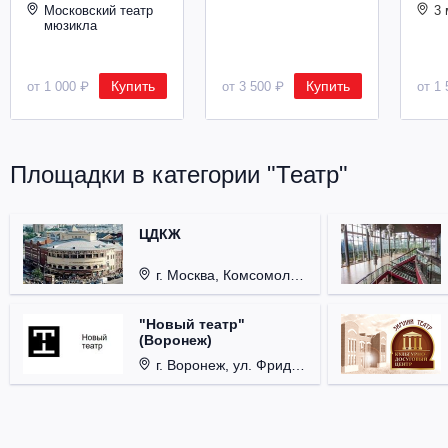
Московский театр
3 
мюзикла
Купить
Купить
от 1 000 ₽
от 3 500 ₽
от 1 
Площадки в категории "Театр"
ЦДКЖ
г. Москва, Комсомольская пл., д. 4.
"Новый театр"
(Воронеж)
г. Воронеж, ул. Фридриха Энгельса, д. 60.