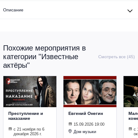
Описание
Похожие мероприятия в
категории "Известные
Смотреть все (45)
актёры"
Преступление и
Евгений Онегин
Мал
наказание
ком
15.09.2026 19:00
с 21 ноября по 6
с 
Дом музыки
декабря 2026 г.
ок