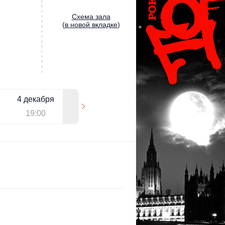
Cхема зала
(
в новой вкладке
)
4 декабря
19:00