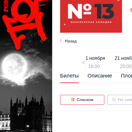
Назад
21 ноября
21 ноя
16:00
20:00
Билеты
Описание
Пло
Списком
На схе