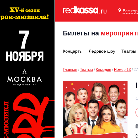
Все го
Билеты на
мероприят
Концерты
Ледовое шоу
Театры
Главная
Театры
Комедия
Номер 13
27
С