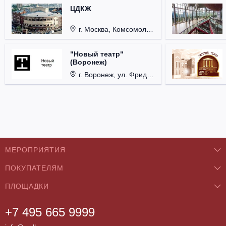
ЦДКЖ
г. Москва, Комсомольская пл., д. 4.
"Новый театр"
(Воронеж)
г. Воронеж, ул. Фридриха Энгельса, д. 60.
МЕРОПРИЯТИЯ
ПОКУПАТЕЛЯМ
Концерты
ПЛОЩАДКИ
О нас
Классика
+7 495 665 9999
Бар/Ресторан/Кафе
Как купить
Театры