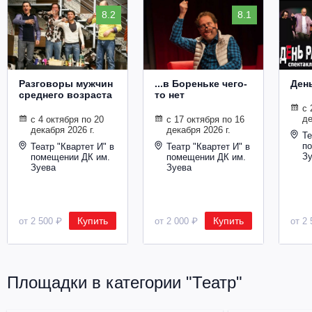
8.2
8.1
Разговоры мужчин
...в Бореньке чего-
Ден
среднего возраста
то нет
с 
де
с 4 октября по 20
с 17 октября по 16
декабря 2026 г.
декабря 2026 г.
Те
п
Театр "Квартет И" в
Театр "Квартет И" в
З
помещении ДК им.
помещении ДК им.
Зуева
Зуева
Купить
Купить
от 2 500 ₽
от 2 000 ₽
от 2 
Площадки в категории "Театр"