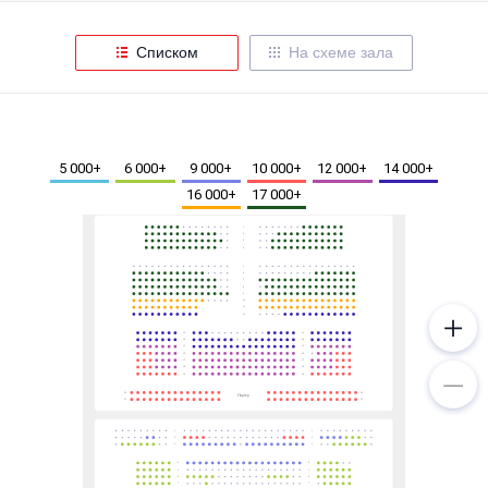
Металл
Списком
На схеме зала