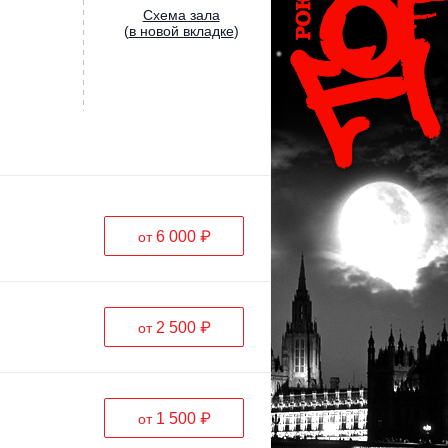
Cхема зала
(
в новой вкладке
)
6 000 ₽
от
2 500 ₽
от
1 500 ₽
от