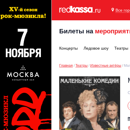
Все го
Билеты на
мероприят
Концерты
Ледовое шоу
Театры
Главная
Театры
Известные актёры
Мал
С