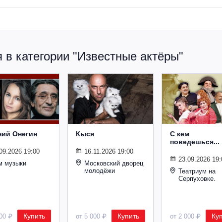
 в категории "Известные актёры"
ний Онегин
Кыся
С кем
поведешься...
09.2026 19:00
16.11.2026 19:00
23.09.2026 19:
м музыки
Московский дворец
молодёжи
Театриум на
Серпуховке.
Купить
Купить
Ку
500 ₽
от 5 000 ₽
от 2 000 ₽