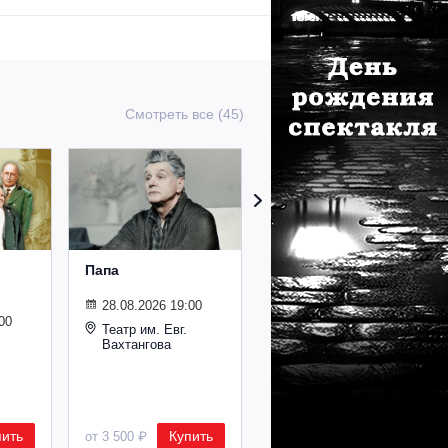
Смотреть все (45)
Папа
Онегин.
Лирические
отступления
28.08.2026 19:00
00
Театр им. Евг.
22.09.2026 19:00
Вахтангова
Дом музыки
пить
Купить
Купить
от 3 500 ₽
от 4 000 ₽