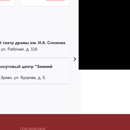
ДК им. 
 театр драмы им. И.А. Слонова
г. Моск
 ул. Рабочая, д. 116.
досуговый центр "Зимний
Московс
г. Мос
Зуево, ул. Бугрова, д. 5.
ПЛОЩАДКИ