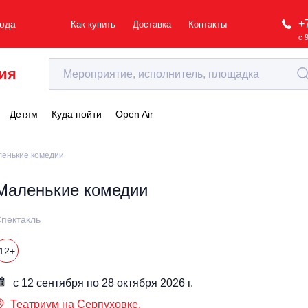
+
рода
Как купить
Доставка
Контакты
с 
ия
Детям
Куда пойти
Open Air
енькие комедии
Маленькие комедии
пектакль
12+
с 12 сентября по 28 октября 2026 г.
Театриум на Серпуховке.