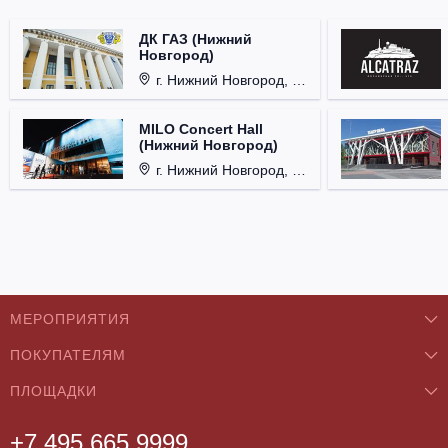
ДК ГАЗ (Нижний
Новгород)
г. Нижний Новгород, ул. Смирнова, д. 12.
MILO Concert Hall
(Нижний Новгород)
г. Нижний Новгород, ул. Родионова, д. 4.
МЕРОПРИЯТИЯ
ПОКУПАТЕЛЯМ
Концерты
ПЛОЩАДКИ
О нас
Классика
+7 495 665 9999
Бар/Ресторан/Кафе
Как купить
Театры