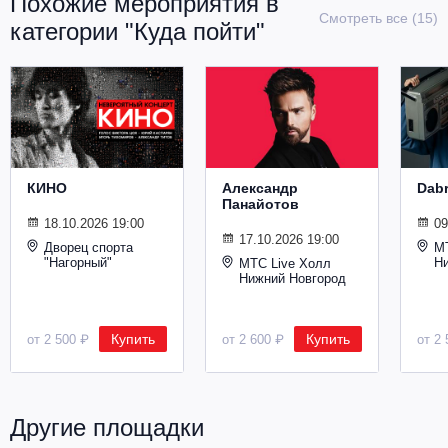
Похожие мероприятия в
Металл
Смотреть все (15)
категории "Куда пойти"
КИНО
Александр
Dab
Панайотов
18.10.2026 19:00
09
17.10.2026 19:00
Дворец спорта
М
"Нагорный"
Н
МТС Live Холл
Нижний Новгород
Купить
Купить
от 2 500 ₽
от 2 600 ₽
от 2 
Другие площадки