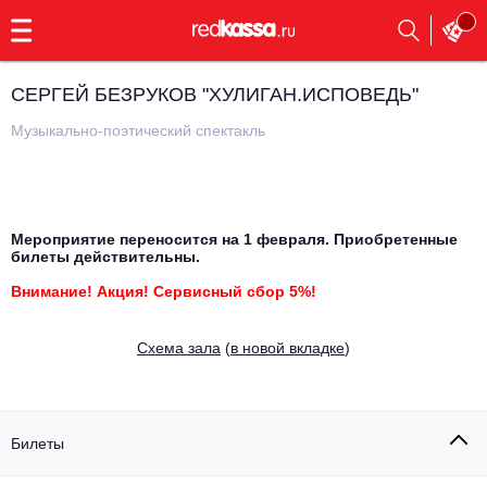
с
9:00
до
23:00
СЕРГЕЙ БЕЗРУКОВ "ХУЛИГАН.ИСПОВЕДЬ"
Заказать
обратный
Музыкально-поэтический спектакль
звонок
Главная
Все события
Выбрать мероприятие
Инди
Мероприятие переносится на 1 февраля. Приобретенные
билеты действительны.
Все события
Как купить
Электронная музыка
Внимание! Акция! Сервисный сбор 5%!
Rap, hip-hop, RnB
Все события
Cхема зала
(
в новой вкладке
)
Контакты
Панк
Поэтический вечер
Все события
Билеты
Выбрать другой город
Концерты на теплоходе
Опера