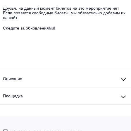
Другое для детей
Поп и эстрада
Известные актёры
Друзья, на данный момент билетов на это мероприятие нет.
Все события
Если появятся свободные билеты, мы обязательно добавим их
Детский концерт
на сайт.
Альтернатива
Комедия
Следите за обновлениями!
Детский спектакль
Классическая музыка
Все события
Творческий вечер
Детское шоу
Круиз Фест
Мюзикл, оперетта
Детский мюзикл
Open-air на ВДНХ
Балет
Джаз и блюз
Описание
Драма
Этно, фолк, кантри
Музыкальный спектакль
Площадка
Рок
Спектакль
Шансон, романс, авторская песня
Иммерсивный спектакль