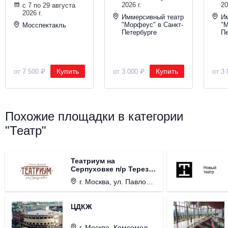
2026 г.
20
с 7 по 29 августа
2026 г.
Иммерсивный театр
И
"Морфеус" в Санкт-
"М
Мосспектакль
Петербурге
Пе
Купить
Купить
от 7 500 ₽
от 3 000 ₽
от 3 
Похожие площадки в категории
"Театр"
Театриум на
Серпуховке п/р Терезы
Дуровой
г. Москва, ул. Павловская, д. 6.
ЦДКЖ
г. Москва, Комсомольская пл., д. 4.