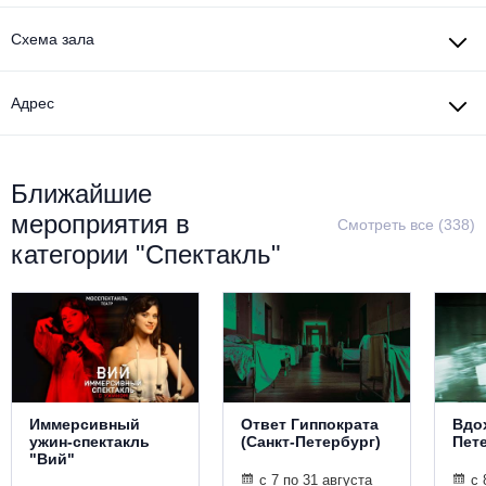
Схема зала
Адрес
Ближайшие
мероприятия в
Смотреть все (338)
категории "Спектакль"
Иммерсивный
Ответ Гиппократа
Вдох
ужин-спектакль
(Санкт-Петербург)
Пет
"Вий"
с 7 по 31 августа
с 