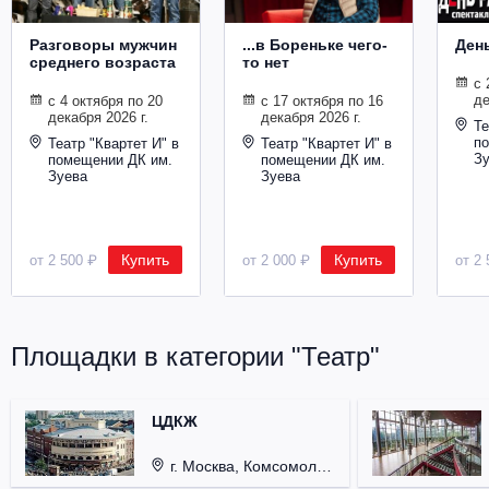
Разговоры мужчин
...в Бореньке чего-
Ден
среднего возраста
то нет
с 
де
с 4 октября по 20
с 17 октября по 16
декабря 2026 г.
декабря 2026 г.
Те
п
Театр "Квартет И" в
Театр "Квартет И" в
З
помещении ДК им.
помещении ДК им.
Зуева
Зуева
Купить
Купить
от 2 500 ₽
от 2 000 ₽
от 2 
Площадки в категории "Театр"
ЦДКЖ
г. Москва, Комсомольская пл., д. 4.