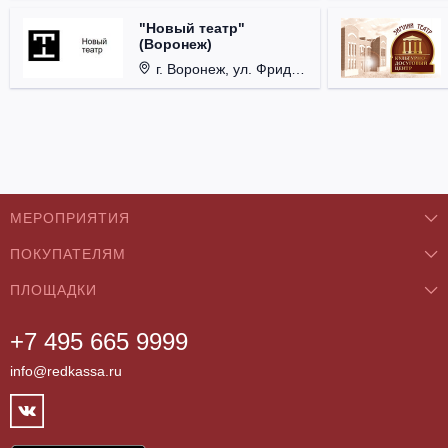
"Новый театр"
(Воронеж)
г. Воронеж, ул. Фридриха Энгельса, д. 60.
МЕРОПРИЯТИЯ
ПОКУПАТЕЛЯМ
Концерты
ПЛОЩАДКИ
О нас
Классика
+7 495 665 9999
Бар/Ресторан/Кафе
Как купить
Театры
info@redkassa.ru
Клуб
Возврат билетов
Фестивали
Концертный зал
Контакты
Спорт