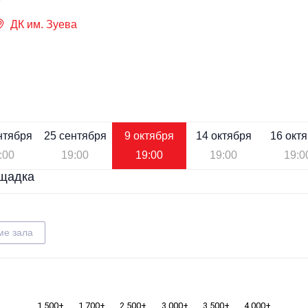
ДК им. Зуева
нтября
25 сентября
9 октября
14 октября
16 окт
:00
19:00
19:00
19:00
19:0
щадка
ме зала