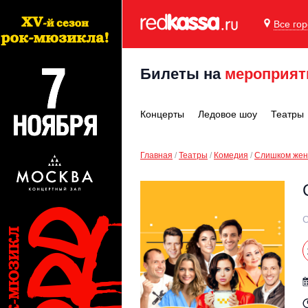
Все го
Билеты на
мероприят
Концерты
Ледовое шоу
Театры
Главная
Театры
Комедия
Слишком жен
С