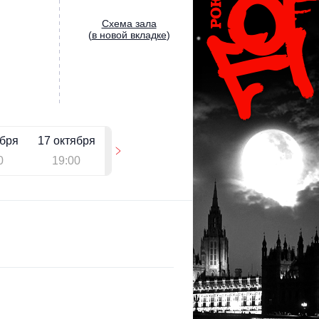
Cхема зала
(
в новой вкладке
)
ября
17 октября
0
19:00