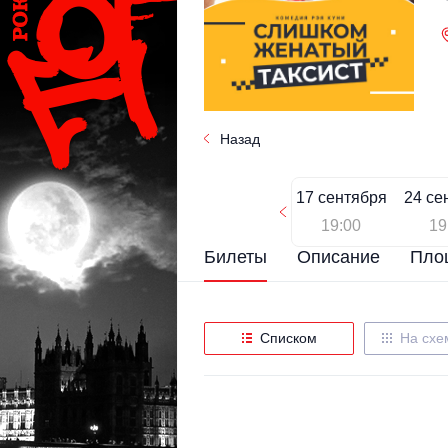
Назад
17 сентября
24 се
19:00
19
Билеты
Описание
Пло
Списком
На схе