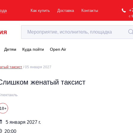
+
рода
Как купить
Доставка
Контакты
с 
ия
Детям
Куда пойти
Open Air
атый таксист
05 января 2027
Слишком женатый таксист
пектакль
18+
5 января 2027 г.
20:00