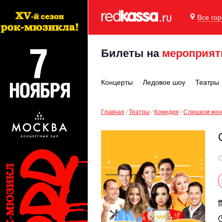
Все го
Билеты на
мероприят
Концерты
Ледовое шоу
Театры
Главная
Театры
Комедия
Слишком жен
С