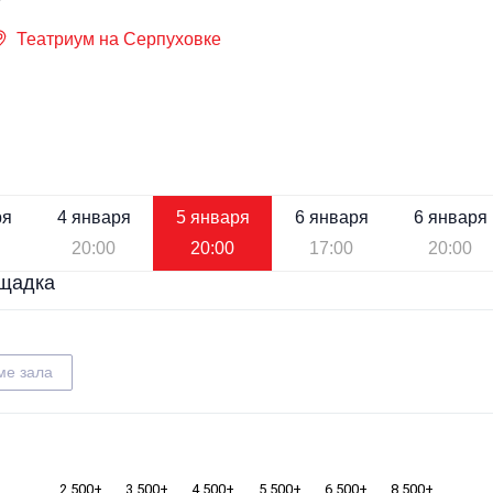
Театриум на Серпуховке
ря
4 января
5 января
6 января
6 января
20:00
20:00
17:00
20:00
щадка
ме зала