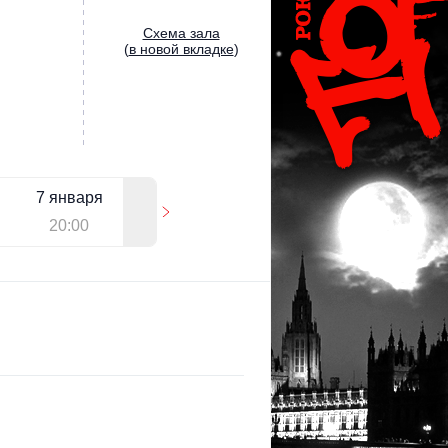
Cхема зала
(
в новой вкладке
)
7 января
20:00