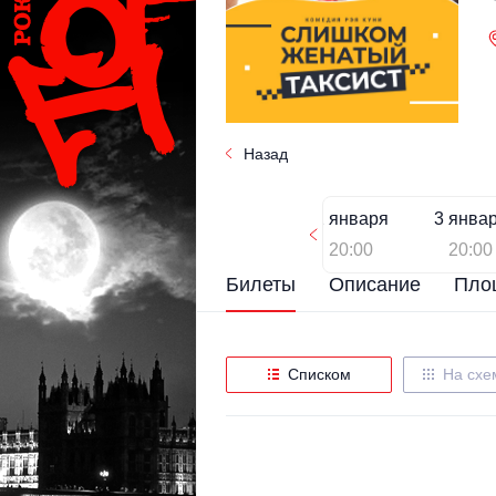
Назад
2 января
3 янва
20:00
20:00
Билеты
Описание
Пло
Списком
На схе