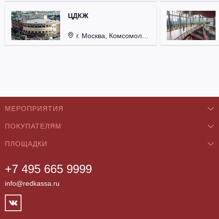
ЦДКЖ
г. Москва, Комсомольская пл., д. 4.
МЕРОПРИЯТИЯ
ПОКУПАТЕЛЯМ
Концерты
ПЛОЩАДКИ
О нас
Классика
+7 495 665 9999
Бар/Ресторан/Кафе
Как купить
Театры
info@redkassa.ru
Клуб
Возврат билетов
Фестивали
Концертный зал
Контакты
Спорт