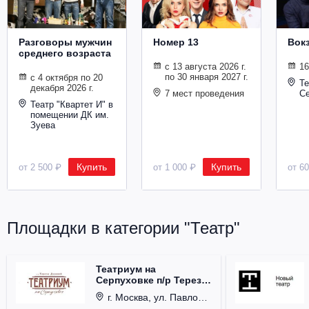
Разговоры мужчин
Номер 13
Вокз
среднего возраста
с 13 августа 2026 г.
16
по 30 января 2027 г.
с 4 октября по 20
Те
декабря 2026 г.
7 мест проведения
Се
Театр "Квартет И" в
помещении ДК им.
Зуева
Купить
Купить
от 2 500 ₽
от 1 000 ₽
от 6
Площадки в категории "Театр"
Театриум на
Серпуховке п/р Терезы
Дуровой
г. Москва, ул. Павловская, д. 6.