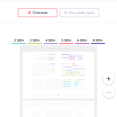
Металл
Списком
На схеме зала