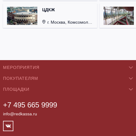
ЦДКЖ
г. Москва, Комсомольская пл., д. 4.
МЕРОПРИЯТИЯ
ПОКУПАТЕЛЯМ
Концерты
ПЛОЩАДКИ
О нас
Классика
+7 495 665 9999
Бар/Ресторан/Кафе
Как купить
Театры
info@redkassa.ru
Клуб
Возврат билетов
Фестивали
Концертный зал
Контакты
Спорт