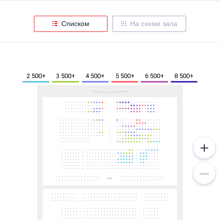
Металл
Списком
На схеме зала