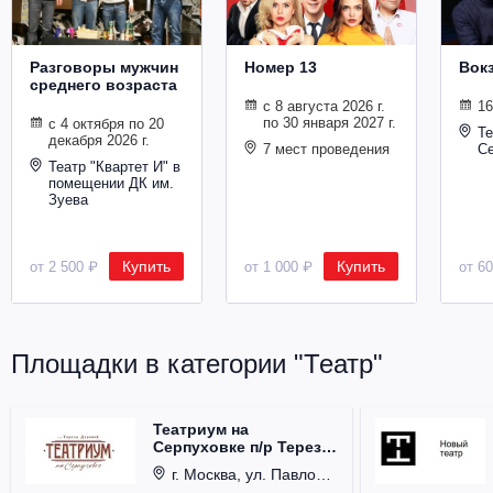
Разговоры мужчин
Номер 13
Вокз
среднего возраста
с 8 августа 2026 г.
16
по 30 января 2027 г.
с 4 октября по 20
Те
декабря 2026 г.
7 мест проведения
Се
Театр "Квартет И" в
помещении ДК им.
Зуева
Купить
Купить
от 2 500 ₽
от 1 000 ₽
от 6
Площадки в категории "Театр"
Театриум на
Серпуховке п/р Терезы
Дуровой
г. Москва, ул. Павловская, д. 6.